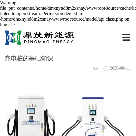
Warning:
file_put_contents(/home/dmxnynd8m2xsnay/wwwroot/source/cache/lic
failed to open stream: Permission denied in
/home/dmxnynd8m2xsnay/wwwroot/source/model/api.class.php on
line 217
充电桩的基础知识
2020-08-11