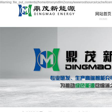
Warning: file_put_contents(/home/dmxnynd8m2xsnay/wwwroot/source/cache/licens
网站首页
HOME