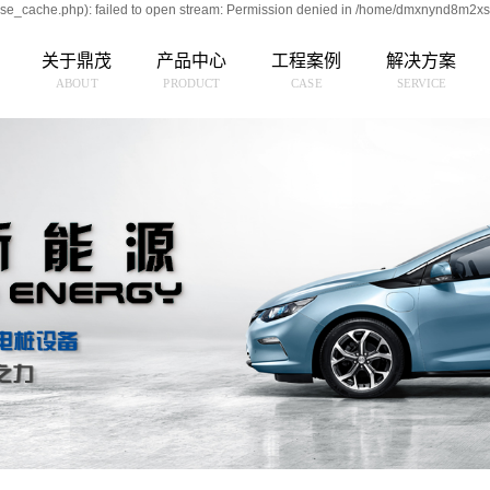
e_cache.php): failed to open stream: Permission denied in /home/dmxnynd8m2xs
关于鼎茂
产品中心
工程案例
解决方案
ABOUT
PRODUCT
CASE
SERVICE