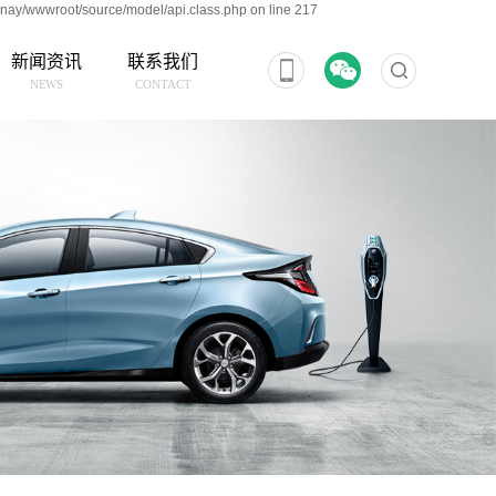
nay/wwwroot/source/model/api.class.php on line 217
新闻资讯
联系我们
NEWS
CONTACT