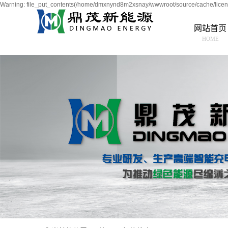
Warning: file_put_contents(/home/dmxnynd8m2xsnay/wwwroot/source/cache/licens
网站首页
HOME