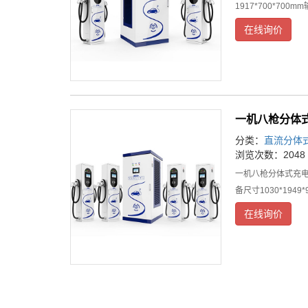
1917*700*700
在线询价
一机八枪分体
分类：
直流分体
浏览次数：2048
一机八枪分体式充电
备尺寸1030*1949
在线询价