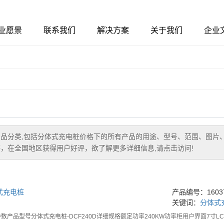
业愿景
联系我们
解决方案
关于我们
企业
品分类,包括
分体式充电桩价格
下的所有产品的用途、型号、范围、图片
，在全国地区获得用户好评，欲了解更多详细信息,请点击访问!
式充电桩
产品编号：16037
关键词：
分体式
数产品型号分体式充电桩-DCF240D详细规格额定功率240KW功率柜用户界面7寸