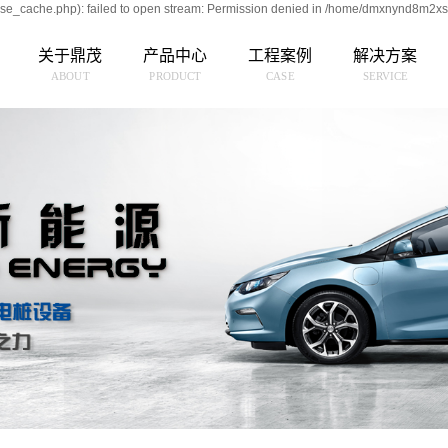
e_cache.php): failed to open stream: Permission denied in /home/dmxnynd8m2xs
关于鼎茂
产品中心
工程案例
解决方案
ABOUT
PRODUCT
CASE
SERVICE