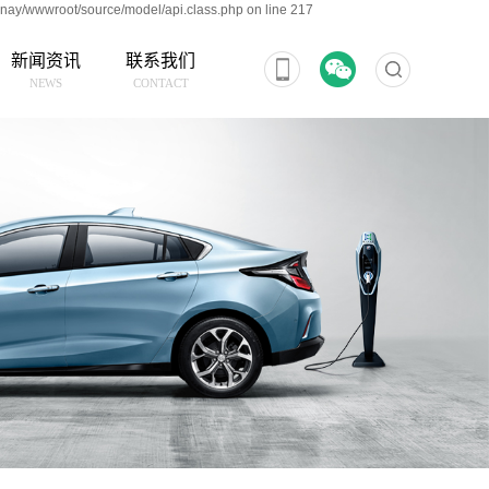
nay/wwwroot/source/model/api.class.php on line 217
新闻资讯
联系我们
NEWS
CONTACT