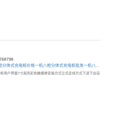
68798
枪分体式充电桩价格
一机八枪分体式充电桩批发
一机八枪分体式充电桩公司
功率柜用户界面7寸高亮彩色触摸屏安装方式立式走线方式下进下出设