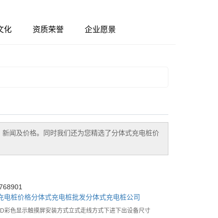
文化
资质荣誉
企业愿景
、新闻及价格。同时我们还为您精选了
分体式充电桩价
68901
充电桩价格
分体式充电桩批发
分体式充电桩公司
LCD彩色显示触摸屏安装方式立式走线方式下进下出设备尺寸